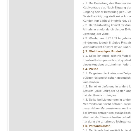
2.1. Die Bestellung des Kunden st
Kaufvertrags dar. Nach Eingang de
Eingang seiner Bestellung per E-Mai
Bestellbestätigung stellt keine An
Kunden nur darüber informieren, da
2.2. Der Kaufvertrag kommt mit A
Annahme erfolgt durch die per E-M
Lieferung der Ware.
2.3. Werden an LUCULTA Angebote g
mindestens jedoch 8-tägige Frist
Widerrufsrecht besteht davon unb
§ 3. Gleichwertiges Produkt
3.1. Sollte ein Artikel nicht verfügb
Ersatzartikels - preislich und qualit
dieses Angebot anzunehmen oder 
§ 4. Preise
4.1. Es gelten die Preise zum Zeitpu
gültigen österreichischen gesetzli
vorbehalten.
4.2. Bei einer Lieferung in andere 
Steuern, Zölle und/oder Kosten anfal
hat der Kunde zu tragen.
4.3. Sollte bei Lieferungen in ander
Mehrwertsteuer nicht anfallen, werd
gesetzlichen Mehrwertsteuer ermitte
der jeweils anfallenden ausländisc
Wechsel der Steuerschuldnerschaft 
hat dann die anfallende Mehrwertst
§ 5. Versandkosten
5.1. Der Kunde hat zusätzlich die