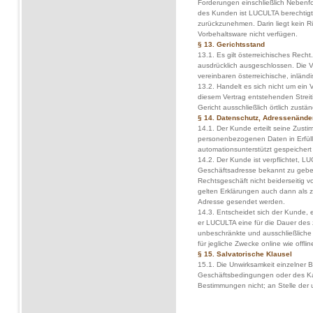
Forderungen einschließlich Nebenfo
des Kunden ist LUCULTA berechtigt
zurückzunehmen. Darin liegt kein Rü
Vorbehaltsware nicht verfügen.
§ 13. Gerichtsstand
13.1. Es gilt österreichisches Rech
ausdrücklich ausgeschlossen. Die V
vereinbaren österreichische, inländi
13.2. Handelt es sich nicht um ein 
diesem Vertrag entstehenden Streit
Gericht ausschließlich örtlich zustän
§ 14. Datenschutz, Adressenände
14.1. Der Kunde erteilt seine Zust
personenbezogenen Daten in Erfül
automationsunterstützt gespeichert
14.2. Der Kunde ist verpflichtet, 
Geschäftsadresse bekannt zu gebe
Rechtsgeschäft nicht beiderseitig vol
gelten Erklärungen auch dann als z
Adresse gesendet werden.
14.3. Entscheidet sich der Kunde,
er LUCULTA eine für die Dauer des z
unbeschränkte und ausschließliche
für jegliche Zwecke online wie offlin
§ 15. Salvatorische Klausel
15.1. Die Unwirksamkeit einzelner
Geschäftsbedingungen oder des Kau
Bestimmungen nicht; an Stelle der 