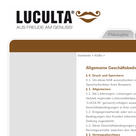
Philosophie
Startseite
»
AGBs
»
Allgemeine Geschäftsbed
§ 0. Druck und Speichern
0.1. Um diese AGB auszudrucken ode
Speicherfunktion ihres Browsers.
§ 1. Allgemeines
1.1. Die Lieferungen, Leistungen
Vertrieb regionaler Lebensmittelsp
"LUCULTA" genannt) erfolgen aussc
Geschäftsbedingungen in ihrer zum 
1.2. Entgegenstehende oder von 
Bedingungen des Kunden erkennen wi
Geltung zugestimmt.
1.3. Diese Geschäftsbedingungen g
Rechtsgeschäfte zwischen den Vert
§ 2. Vertragsabschluss