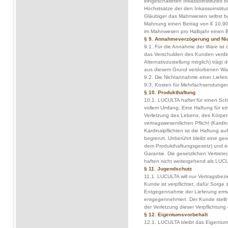
eingeschalteten Inkassoinstitutes b
Höchstsätze der den Inkassoinstit
Gläubiger das Mahnwesen selbst betre
Mahnung einen Betrag von € 10,90 
im Mahnwesen pro Halbjahr einen B
§ 9. Annahmeverzögerung und Ni
9.1. Für die Annahme der Ware ist d
das Verschulden des Kunden verdir
Alternativzustellung möglich) trägt
aus diesem Grund verdorbenen Ware
9.2. Die Nichtannahme einer Lieferu
9.3. Kosten für Mehrfachsendungen 
§ 10. Produkthaftung
10.1. LUCULTA haftet für einen Scha
vollem Umfang. Eine Haftung für ei
Verletzung des Lebens, des Körpers
vertragswesentlichen Pflicht (Kardina
Kardinalpflichten ist die Haftung 
begrenzt. Unberührt bleibt eine ge
dem Produkthaftungsgesetz) und e
Garantie. Die gesetzlichen Vertrete
haften nicht weitergehend als LUCU
§ 11. Jugendschutz
11.1. LUCULTA will nur Vertragsbez
Kunde ist verpflichtet, dafür Sorge 
Entgegennahme der Lieferung ermäc
entgegennehmen. Der Kunde stellt 
der Verletzung dieser Verpflichtun
§ 12. Eigentumsvorbehalt
12.1. LUCULTA bleibt das Eigentum 