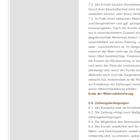
7.2. Der Kunde hat kein Rücktrittsr
Grund ihrer Beschaffenheit nicht fü
verderben können oder deren Verfal
7.3. Im Falle eines wirksamen Wide
zurückzugewähren und ggf. gezoge
herauszugeben. Kann der Kunde un
nur in verschlechtertem Zustand z
gegebenenfalls Wertersatz leisten. 
ausschließlich auf deren Prüfung -
wäre - zurückzuführen ist. Im übrig
indem er die Ware nicht wie ein Ei
deren Wert beeinträchtigt. Paketv
die Kosten der Rücksendung zu trag
und wenn der Preis der zurückzuse
übersteigt oder wenn der Kunde be
Widerrufs noch nicht die Gegenleist
erbracht hat. Anderenfalls ist die 
zur Erstattung von Zahlungen mus
seiner Widerrufserklärung erfüllen.
Ende der Widerrufsbelehrung
§ 8. Zahlungsbedingungen
8.1. Der Kaufpreis wird mit Annahm
8.2. Die Zahlung erfolgt nach Maßg
Zahlungsbedingungen.
8.3. Die Möglichkeit des Skontoabz
8.4. Der Kunde verpflichtet sich fü
Mahn- und Inkassospesen, soweit 
notwendig sind, zu ersetzen, wobei 