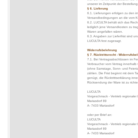
unserer im Zeitpunkt der Bestellung
§ 6. Lieferung
6.1. Lieferungen erfolgen zu den i
Versandbedingungen an die vom K
6.2. LUCULTA behält sich das Recht
lediglich jene Versandkosten zu tra
Waren angefallen wären.
6.3. Angaben zur Lieferfrist sind un
LUCULTA fest zugesagt.
Widerrufsbelehrung
§ 7. Rücktrittsrecht - Widerrufsbe
7.1. Bei Vertragsabschlüssen im F
Verbraucher vom Vertrag innerhalb
(ohne Samstage, Sonn- und Feierta
zählen. Die Frist beginnt mit dem 
genügt, die Rücktrittserklärung inn
Rücksendung der Ware ist zu richte
LUCULTA
Vorgeschmack - Vertrieb regionaler
Mariasdorf 89
A- 7433 Mariasdorf
oder per Brief an:
LUCULTA
Vorgeschmack - Vertrieb regionaler
Mariasdorf 89
A- 7433 Mariasdorf