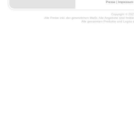
Presse
|
Impressum
Copyright © 2026
Alle Preise inkl. der gesetzlichen MwSt. Alle Angebote sind frei
Alle genannten Produkte und Logos si