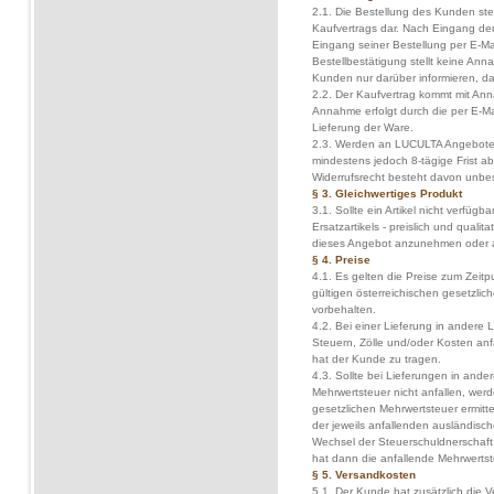
2.1. Die Bestellung des Kunden st
Kaufvertrags dar. Nach Eingang de
Eingang seiner Bestellung per E-Mai
Bestellbestätigung stellt keine An
Kunden nur darüber informieren, da
2.2. Der Kaufvertrag kommt mit A
Annahme erfolgt durch die per E-M
Lieferung der Ware.
2.3. Werden an LUCULTA Angebote g
mindestens jedoch 8-tägige Frist
Widerrufsrecht besteht davon unb
§ 3. Gleichwertiges Produkt
3.1. Sollte ein Artikel nicht verfügb
Ersatzartikels - preislich und qualit
dieses Angebot anzunehmen oder 
§ 4. Preise
4.1. Es gelten die Preise zum Zeitpu
gültigen österreichischen gesetzli
vorbehalten.
4.2. Bei einer Lieferung in andere 
Steuern, Zölle und/oder Kosten anfal
hat der Kunde zu tragen.
4.3. Sollte bei Lieferungen in ander
Mehrwertsteuer nicht anfallen, werd
gesetzlichen Mehrwertsteuer ermitte
der jeweils anfallenden ausländisc
Wechsel der Steuerschuldnerschaft 
hat dann die anfallende Mehrwertst
§ 5. Versandkosten
5.1. Der Kunde hat zusätzlich die