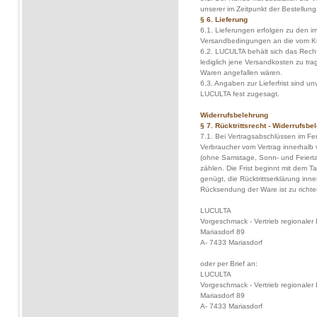
unserer im Zeitpunkt der Bestellung
§ 6. Lieferung
6.1. Lieferungen erfolgen zu den i
Versandbedingungen an die vom K
6.2. LUCULTA behält sich das Recht
lediglich jene Versandkosten zu tra
Waren angefallen wären.
6.3. Angaben zur Lieferfrist sind un
LUCULTA fest zugesagt.
Widerrufsbelehrung
§ 7. Rücktrittsrecht - Widerrufsbe
7.1. Bei Vertragsabschlüssen im F
Verbraucher vom Vertrag innerhalb
(ohne Samstage, Sonn- und Feierta
zählen. Die Frist beginnt mit dem 
genügt, die Rücktrittserklärung inn
Rücksendung der Ware ist zu richte
LUCULTA
Vorgeschmack - Vertrieb regionaler
Mariasdorf 89
A- 7433 Mariasdorf
oder per Brief an:
LUCULTA
Vorgeschmack - Vertrieb regionaler
Mariasdorf 89
A- 7433 Mariasdorf