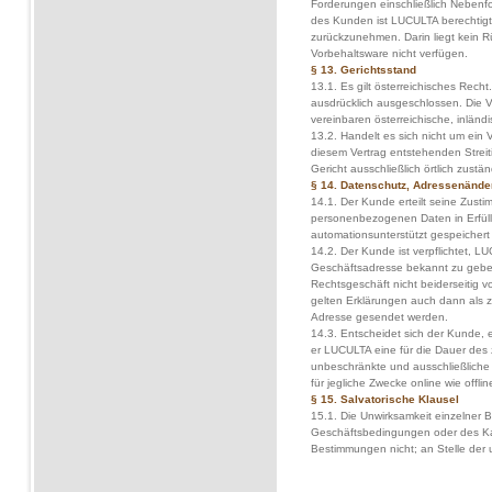
Forderungen einschließlich Nebenfo
des Kunden ist LUCULTA berechtigt
zurückzunehmen. Darin liegt kein Rü
Vorbehaltsware nicht verfügen.
§ 13. Gerichtsstand
13.1. Es gilt österreichisches Rech
ausdrücklich ausgeschlossen. Die V
vereinbaren österreichische, inländi
13.2. Handelt es sich nicht um ein 
diesem Vertrag entstehenden Streit
Gericht ausschließlich örtlich zustän
§ 14. Datenschutz, Adressenände
14.1. Der Kunde erteilt seine Zust
personenbezogenen Daten in Erfül
automationsunterstützt gespeichert
14.2. Der Kunde ist verpflichtet, 
Geschäftsadresse bekannt zu gebe
Rechtsgeschäft nicht beiderseitig vol
gelten Erklärungen auch dann als z
Adresse gesendet werden.
14.3. Entscheidet sich der Kunde,
er LUCULTA eine für die Dauer des z
unbeschränkte und ausschließliche
für jegliche Zwecke online wie offlin
§ 15. Salvatorische Klausel
15.1. Die Unwirksamkeit einzelner
Geschäftsbedingungen oder des Kau
Bestimmungen nicht; an Stelle der 