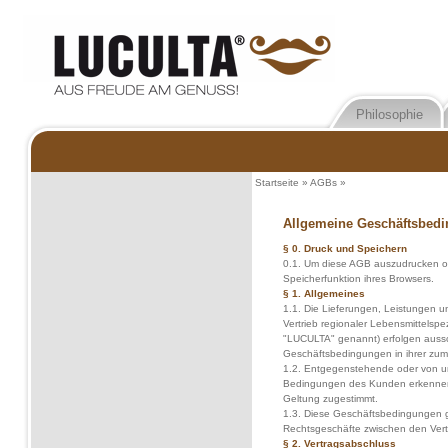
Philosophie
Startseite
»
AGBs
»
Allgemeine Geschäftsbed
§ 0. Druck und Speichern
0.1. Um diese AGB auszudrucken ode
Speicherfunktion ihres Browsers.
§ 1. Allgemeines
1.1. Die Lieferungen, Leistungen
Vertrieb regionaler Lebensmittelsp
"LUCULTA" genannt) erfolgen aussc
Geschäftsbedingungen in ihrer zum 
1.2. Entgegenstehende oder von 
Bedingungen des Kunden erkennen wi
Geltung zugestimmt.
1.3. Diese Geschäftsbedingungen g
Rechtsgeschäfte zwischen den Vert
§ 2. Vertragsabschluss