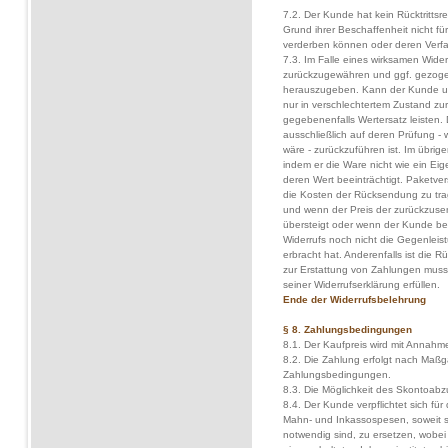
7.2. Der Kunde hat kein Rücktrittsr
Grund ihrer Beschaffenheit nicht fü
verderben können oder deren Verfal
7.3. Im Falle eines wirksamen Wide
zurückzugewähren und ggf. gezoge
herauszugeben. Kann der Kunde un
nur in verschlechtertem Zustand z
gegebenenfalls Wertersatz leisten. 
ausschließlich auf deren Prüfung -
wäre - zurückzuführen ist. Im übrig
indem er die Ware nicht wie ein Ei
deren Wert beeinträchtigt. Paketv
die Kosten der Rücksendung zu trag
und wenn der Preis der zurückzuse
übersteigt oder wenn der Kunde be
Widerrufs noch nicht die Gegenleist
erbracht hat. Anderenfalls ist die 
zur Erstattung von Zahlungen mus
seiner Widerrufserklärung erfüllen.
Ende der Widerrufsbelehrung
§ 8. Zahlungsbedingungen
8.1. Der Kaufpreis wird mit Annahm
8.2. Die Zahlung erfolgt nach Maßg
Zahlungsbedingungen.
8.3. Die Möglichkeit des Skontoabz
8.4. Der Kunde verpflichtet sich fü
Mahn- und Inkassospesen, soweit 
notwendig sind, zu ersetzen, wobei 