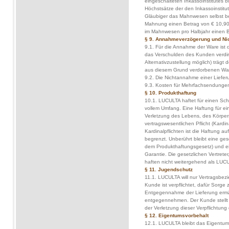
eingeschalteten Inkassoinstitutes b
Höchstsätze der den Inkassoinstit
Gläubiger das Mahnwesen selbst betre
Mahnung einen Betrag von € 10,90 
im Mahnwesen pro Halbjahr einen B
§ 9. Annahmeverzögerung und Ni
9.1. Für die Annahme der Ware ist d
das Verschulden des Kunden verdir
Alternativzustellung möglich) trägt
aus diesem Grund verdorbenen Ware
9.2. Die Nichtannahme einer Lieferu
9.3. Kosten für Mehrfachsendungen 
§ 10. Produkthaftung
10.1. LUCULTA haftet für einen Scha
vollem Umfang. Eine Haftung für ei
Verletzung des Lebens, des Körpers
vertragswesentlichen Pflicht (Kardina
Kardinalpflichten ist die Haftung 
begrenzt. Unberührt bleibt eine ge
dem Produkthaftungsgesetz) und e
Garantie. Die gesetzlichen Vertrete
haften nicht weitergehend als LUCU
§ 11. Jugendschutz
11.1. LUCULTA will nur Vertragsbez
Kunde ist verpflichtet, dafür Sorge 
Entgegennahme der Lieferung ermäc
entgegennehmen. Der Kunde stellt 
der Verletzung dieser Verpflichtun
§ 12. Eigentumsvorbehalt
12.1. LUCULTA bleibt das Eigentum 