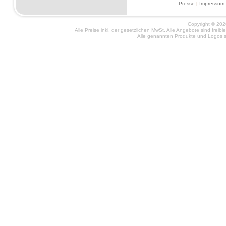
Presse
|
Impressum
Copyright © 2026
Alle Preise inkl. der gesetzlichen MwSt. Alle Angebote sind frei
Alle genannten Produkte und Logos si