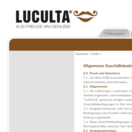
Philosophie
Startseite
»
AGBs
»
Allgemeine Geschäftsbed
§ 0. Druck und Speichern
0.1. Um diese AGB auszudrucken ode
Speicherfunktion ihres Browsers.
§ 1. Allgemeines
1.1. Die Lieferungen, Leistungen
Vertrieb regionaler Lebensmittelsp
"LUCULTA" genannt) erfolgen aussc
Geschäftsbedingungen in ihrer zum 
1.2. Entgegenstehende oder von 
Bedingungen des Kunden erkennen wi
Geltung zugestimmt.
1.3. Diese Geschäftsbedingungen g
Rechtsgeschäfte zwischen den Vert
§ 2. Vertragsabschluss