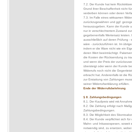
7.2. Der Kunde hat kein Rücktrittsr
Grund ihrer Beschaffenheit nicht fü
verderben können oder deren Verfal
7.3. Im Falle eines wirksamen Wide
zurückzugewähren und ggf. gezoge
herauszugeben. Kann der Kunde un
nur in verschlechtertem Zustand z
gegebenenfalls Wertersatz leisten. 
ausschließlich auf deren Prüfung -
wäre - zurückzuführen ist. Im übrig
indem er die Ware nicht wie ein Ei
deren Wert beeinträchtigt. Paketv
die Kosten der Rücksendung zu trag
und wenn der Preis der zurückzuse
übersteigt oder wenn der Kunde be
Widerrufs noch nicht die Gegenleist
erbracht hat. Anderenfalls ist die 
zur Erstattung von Zahlungen mus
seiner Widerrufserklärung erfüllen.
Ende der Widerrufsbelehrung
§ 8. Zahlungsbedingungen
8.1. Der Kaufpreis wird mit Annahm
8.2. Die Zahlung erfolgt nach Maßg
Zahlungsbedingungen.
8.3. Die Möglichkeit des Skontoabz
8.4. Der Kunde verpflichtet sich fü
Mahn- und Inkassospesen, soweit 
notwendig sind, zu ersetzen, wobei 