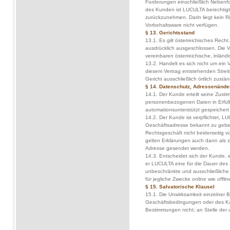
Forderungen einschließlich Nebenfo
des Kunden ist LUCULTA berechtigt
zurückzunehmen. Darin liegt kein Rü
Vorbehaltsware nicht verfügen.
§ 13. Gerichtsstand
13.1. Es gilt österreichisches Rech
ausdrücklich ausgeschlossen. Die V
vereinbaren österreichische, inländi
13.2. Handelt es sich nicht um ein 
diesem Vertrag entstehenden Streit
Gericht ausschließlich örtlich zustän
§ 14. Datenschutz, Adressenände
14.1. Der Kunde erteilt seine Zust
personenbezogenen Daten in Erfül
automationsunterstützt gespeichert
14.2. Der Kunde ist verpflichtet, 
Geschäftsadresse bekannt zu gebe
Rechtsgeschäft nicht beiderseitig vol
gelten Erklärungen auch dann als z
Adresse gesendet werden.
14.3. Entscheidet sich der Kunde,
er LUCULTA eine für die Dauer des z
unbeschränkte und ausschließliche
für jegliche Zwecke online wie offlin
§ 15. Salvatorische Klausel
15.1. Die Unwirksamkeit einzelner
Geschäftsbedingungen oder des Kau
Bestimmungen nicht; an Stelle der 