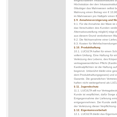
eingeschalteten Inkassoinstitutes b
Höchstsätze der den Inkassoinstit
Gläubiger das Mahnwesen selbst betre
Mahnung einen Betrag von € 10,90 
im Mahnwesen pro Halbjahr einen B
§ 9. Annahmeverzögerung und Ni
9.1. Für die Annahme der Ware ist d
das Verschulden des Kunden verdir
Alternativzustellung möglich) trägt
aus diesem Grund verdorbenen Ware
9.2. Die Nichtannahme einer Lieferu
9.3. Kosten für Mehrfachsendungen 
§ 10. Produkthaftung
10.1. LUCULTA haftet für einen Scha
vollem Umfang. Eine Haftung für ei
Verletzung des Lebens, des Körpers
vertragswesentlichen Pflicht (Kardina
Kardinalpflichten ist die Haftung 
begrenzt. Unberührt bleibt eine ge
dem Produkthaftungsgesetz) und e
Garantie. Die gesetzlichen Vertrete
haften nicht weitergehend als LUCU
§ 11. Jugendschutz
11.1. LUCULTA will nur Vertragsbez
Kunde ist verpflichtet, dafür Sorge 
Entgegennahme der Lieferung ermäc
entgegennehmen. Der Kunde stellt 
der Verletzung dieser Verpflichtun
§ 12. Eigentumsvorbehalt
12.1. LUCULTA bleibt das Eigentum 