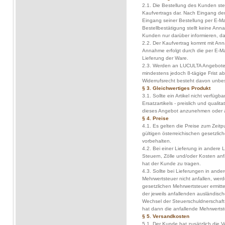
2.1. Die Bestellung des Kunden st
Kaufvertrags dar. Nach Eingang de
Eingang seiner Bestellung per E-Mai
Bestellbestätigung stellt keine An
Kunden nur darüber informieren, da
2.2. Der Kaufvertrag kommt mit A
Annahme erfolgt durch die per E-M
Lieferung der Ware.
2.3. Werden an LUCULTA Angebote g
mindestens jedoch 8-tägige Frist
Widerrufsrecht besteht davon unb
§ 3. Gleichwertiges Produkt
3.1. Sollte ein Artikel nicht verfügb
Ersatzartikels - preislich und qualit
dieses Angebot anzunehmen oder 
§ 4. Preise
4.1. Es gelten die Preise zum Zeitpu
gültigen österreichischen gesetzli
vorbehalten.
4.2. Bei einer Lieferung in andere 
Steuern, Zölle und/oder Kosten anfal
hat der Kunde zu tragen.
4.3. Sollte bei Lieferungen in ander
Mehrwertsteuer nicht anfallen, werd
gesetzlichen Mehrwertsteuer ermitte
der jeweils anfallenden ausländisc
Wechsel der Steuerschuldnerschaft 
hat dann die anfallende Mehrwertst
§ 5. Versandkosten
5.1. Der Kunde hat zusätzlich die