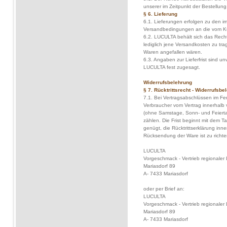
unserer im Zeitpunkt der Bestellung
§ 6. Lieferung
6.1. Lieferungen erfolgen zu den i
Versandbedingungen an die vom K
6.2. LUCULTA behält sich das Recht
lediglich jene Versandkosten zu tra
Waren angefallen wären.
6.3. Angaben zur Lieferfrist sind un
LUCULTA fest zugesagt.
Widerrufsbelehrung
§ 7. Rücktrittsrecht - Widerrufsbe
7.1. Bei Vertragsabschlüssen im F
Verbraucher vom Vertrag innerhalb
(ohne Samstage, Sonn- und Feierta
zählen. Die Frist beginnt mit dem 
genügt, die Rücktrittserklärung inn
Rücksendung der Ware ist zu richte
LUCULTA
Vorgeschmack - Vertrieb regionaler
Mariasdorf 89
A- 7433 Mariasdorf
oder per Brief an:
LUCULTA
Vorgeschmack - Vertrieb regionaler
Mariasdorf 89
A- 7433 Mariasdorf