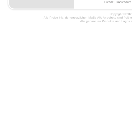
Presse
|
Impressum
Copyright © 2026
Alle Preise inkl. der gesetzlichen MwSt. Alle Angebote sind frei
Alle genannten Produkte und Logos si