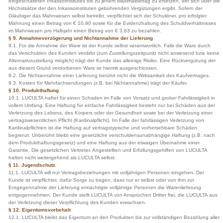
eingeschalteten Inkassoinstitutes bis zu jenem Maximalbetrag zu ersetzen, der sich über die
Höchstsätze der den Inkassoinstituten gebührenden Vergütungen ergibt. Sofern der
Gläubiger das Mahnwesen selbst betreibt, verpflichtet sich der Schuldner, pro erfolgter
Mahnung einen Betrag von € 10,90 sowie für die Evidenzhaltung des Schuldverhältnisses
im Mahnwesen pro Halbjahr einen Betrag von € 3,63 zu bezahlen.
§ 9. Annahmeverzögerung und Nichtannahme der Lieferung
9.1. Für die Annahme der Ware ist der Kunde selbst verantwortlich. Falls die Ware durch
das Verschulden des Kunden verdirbt (zum Zustellungszeitpunkt nicht anwesend bzw. keine
Alternativzustellung möglich) trägt der Kunde das alleinige Risiko. Eine Rückvergütung der
aus diesem Grund verdorbenen Ware ist hiermit ausgeschlossen.
9.2. Die Nichtannahme einer Lieferung berührt nicht die Wirksamkeit des Kaufvertrages.
9.3. Kosten für Mehrfachsendungen (z.B. bei Nichtannahme) trägt der Käufer.
§ 10. Produkthaftung
10.1. LUCULTA haftet für einen Schaden im Falle von Vorsatz und grober Fahrlässigkeit in
vollem Umfang. Eine Haftung für einfache Fahrlässigkeit besteht nur bei Schäden aus der
Verletzung des Lebens, des Körpers oder der Gesundheit sowie bei der Verletzung einer
vertragswesentlichen Pflicht (Kardinalpflicht). Im Falle der fahrlässigen Verletzung von
Kardinalpflichten ist die Haftung auf vertragstypische und vorhersehbare Schäden
begrenzt. Unberührt bleibt eine gesetzliche verschuldensunabhängige Haftung (z.B. nach
dem Produkthaftungsgesetz) und eine Haftung aus der etwaigen Übernahme einer
Garantie. Die gesetzlichen Vertreter, Angestellten und Erfüllungsgehilfen von LUCULTA
haften nicht weitergehend als LUCULTA selbst.
§ 11. Jugendschutz
11.1. LUCULTA will nur Vertragsbeziehungen mit volljährigen Personen eingehen. Der
Kunde ist verpflichtet, dafür Sorge zu tragen, dass nur er selbst oder von ihm zur
Entgegennahme der Lieferung ermächtigte volljährige Personen die Warenlieferung
entgegennehmen. Der Kunde stellt LUCULTA von Ansprüchen Dritter frei, die LUCULTA aus
der Verletzung dieser Verpflichtung des Kunden erwachsen.
§ 12. Eigentumsvorbehalt
12.1. LUCULTA bleibt das Eigentum an den Produkten bis zur vollständigen Bezahlung aller