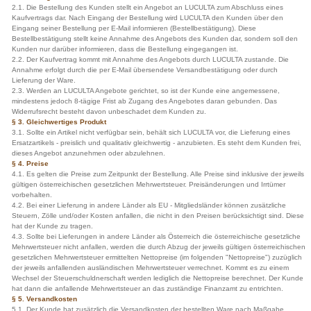
2.1. Die Bestellung des Kunden stellt ein Angebot an LUCULTA zum Abschluss eines
Kaufvertrags dar. Nach Eingang der Bestellung wird LUCULTA den Kunden über den
Eingang seiner Bestellung per E-Mail informieren (Bestellbestätigung). Diese
Bestellbestätigung stellt keine Annahme des Angebots des Kunden dar, sondern soll den
Kunden nur darüber informieren, dass die Bestellung eingegangen ist.
2.2. Der Kaufvertrag kommt mit Annahme des Angebots durch LUCULTA zustande. Die
Annahme erfolgt durch die per E-Mail übersendete Versandbestätigung oder durch
Lieferung der Ware.
2.3. Werden an LUCULTA Angebote gerichtet, so ist der Kunde eine angemessene,
mindestens jedoch 8-tägige Frist ab Zugang des Angebotes daran gebunden. Das
Widerrufsrecht besteht davon unbeschadet dem Kunden zu.
§ 3. Gleichwertiges Produkt
3.1. Sollte ein Artikel nicht verfügbar sein, behält sich LUCULTA vor, die Lieferung eines
Ersatzartikels - preislich und qualitativ gleichwertig - anzubieten. Es steht dem Kunden frei,
dieses Angebot anzunehmen oder abzulehnen.
§ 4. Preise
4.1. Es gelten die Preise zum Zeitpunkt der Bestellung. Alle Preise sind inklusive der jeweils
gültigen österreichischen gesetzlichen Mehrwertsteuer. Preisänderungen und Irrtümer
vorbehalten.
4.2. Bei einer Lieferung in andere Länder als EU - Mitgliedsländer können zusätzliche
Steuern, Zölle und/oder Kosten anfallen, die nicht in den Preisen berücksichtigt sind. Diese
hat der Kunde zu tragen.
4.3. Sollte bei Lieferungen in andere Länder als Österreich die österreichische gesetzliche
Mehrwertsteuer nicht anfallen, werden die durch Abzug der jeweils gültigen österreichischen
gesetzlichen Mehrwertsteuer ermittelten Nettopreise (im folgenden "Nettopreise") zuzüglich
der jeweils anfallenden ausländischen Mehrwertsteuer verrechnet. Kommt es zu einem
Wechsel der Steuerschuldnerschaft werden lediglich die Nettopreise berechnet. Der Kunde
hat dann die anfallende Mehrwertsteuer an das zuständige Finanzamt zu entrichten.
§ 5. Versandkosten
5.1. Der Kunde hat zusätzlich die Versandkosten der bestellten Ware nach Maßgabe