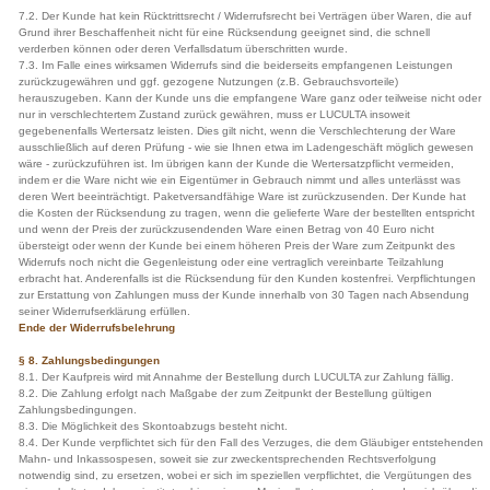
7.2. Der Kunde hat kein Rücktrittsrecht / Widerrufsrecht bei Verträgen über Waren, die auf
Grund ihrer Beschaffenheit nicht für eine Rücksendung geeignet sind, die schnell
verderben können oder deren Verfallsdatum überschritten wurde.
7.3. Im Falle eines wirksamen Widerrufs sind die beiderseits empfangenen Leistungen
zurückzugewähren und ggf. gezogene Nutzungen (z.B. Gebrauchsvorteile)
herauszugeben. Kann der Kunde uns die empfangene Ware ganz oder teilweise nicht oder
nur in verschlechtertem Zustand zurück gewähren, muss er LUCULTA insoweit
gegebenenfalls Wertersatz leisten. Dies gilt nicht, wenn die Verschlechterung der Ware
ausschließlich auf deren Prüfung - wie sie Ihnen etwa im Ladengeschäft möglich gewesen
wäre - zurückzuführen ist. Im übrigen kann der Kunde die Wertersatzpflicht vermeiden,
indem er die Ware nicht wie ein Eigentümer in Gebrauch nimmt und alles unterlässt was
deren Wert beeinträchtigt. Paketversandfähige Ware ist zurückzusenden. Der Kunde hat
die Kosten der Rücksendung zu tragen, wenn die gelieferte Ware der bestellten entspricht
und wenn der Preis der zurückzusendenden Ware einen Betrag von 40 Euro nicht
übersteigt oder wenn der Kunde bei einem höheren Preis der Ware zum Zeitpunkt des
Widerrufs noch nicht die Gegenleistung oder eine vertraglich vereinbarte Teilzahlung
erbracht hat. Anderenfalls ist die Rücksendung für den Kunden kostenfrei. Verpflichtungen
zur Erstattung von Zahlungen muss der Kunde innerhalb von 30 Tagen nach Absendung
seiner Widerrufserklärung erfüllen.
Ende der Widerrufsbelehrung
§ 8. Zahlungsbedingungen
8.1. Der Kaufpreis wird mit Annahme der Bestellung durch LUCULTA zur Zahlung fällig.
8.2. Die Zahlung erfolgt nach Maßgabe der zum Zeitpunkt der Bestellung gültigen
Zahlungsbedingungen.
8.3. Die Möglichkeit des Skontoabzugs besteht nicht.
8.4. Der Kunde verpflichtet sich für den Fall des Verzuges, die dem Gläubiger entstehenden
Mahn- und Inkassospesen, soweit sie zur zweckentsprechenden Rechtsverfolgung
notwendig sind, zu ersetzen, wobei er sich im speziellen verpflichtet, die Vergütungen des