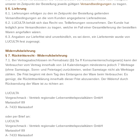
unserer im Zeitpunkt der Bestellung jeweils gültigen
Versandbedingungen
zu tragen.
§ 6. Lieferung
6.1. Lieferungen erfolgen zu den im Zeitpunkt der Bestellung geltenden
Versandbedingungen an die vom Kunden angegebene Lieferadresse.
6.2. LUCULTA behält sich das Recht vor, Teillieferungen vorzunehmen. Der Kunde hat
lediglich jene Versandkosten zu tragen, welche im Fall einer Gesamtlieferung der bestellten
Waren angefallen wären.
6.3. Angaben zur Lieferfrist sind unverbindlich, es sei denn, ein Liefertermin wurde von
LUCULTA fest zugesagt.
Widerrufsbelehrung
§ 7. Rücktrittsrecht - Widerrufsbelehrung
7.1. Bei Vertragsabschlüssen im Fernabsatz (§§ 5a ff Konsumentenschutzgesetz) kann der
Verbraucher vom Vertrag innerhalb von 14 Kalendertagen mindestens jedoch 7 Werktage
(ohne Samstage, Sonn- und Feiertage) zurücktreten, wobei Samstage nicht als Werktage
zählen. Die Frist beginnt mit dem Tag des Einlangens der Ware beim Verbraucher. Es
genügt, die Rücktrittserklärung innerhalb dieser Frist abzusenden. Der Widerruf durch
Rücksendung der Ware ist zu richten an:
LUCULTA
Vorgeschmack - Vertrieb regionaler Lebensmittelspezialitäten GmbH
Mariasdorf 89
A- 7433 Mariasdorf
oder per Brief an:
LUCULTA
Vorgeschmack - Vertrieb regionaler Lebensmittelspezialitäten GmbH
Mariasdorf 89
A- 7433 Mariasdorf