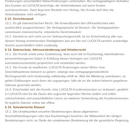
Forderungen einschließlich Nebenforderungen vorbehalten. Bei vertragswidrigem Verhalten
des Kunden ist LUCULTA berechtigt, die Vorbehaltsware auf seine Kosten
zurückzunehmen. Darin liegt kein Rücktritt vom Vertrag. Der Kunde darf über die
Vorbehaltsware nicht verfügen.
§ 13. Gerichtsstand
13.1. Es gilt österreichisches Recht. Die Anwendbarkeit des UN-Kaufrechtes wird
ausdrücklich ausgeschlossen. Die Vertragssprache ist Deutsch. Die Vertragsparteien
vereinbaren österreichische, inländische Gerichtsbarkeit.
13.2. Handelt es sich nicht um ein Verbrauchergeschäft, ist zur Entscheidung aller aus
diesem Vertrag entstehenden Streitigkeiten das am Sitz von LUCULTA sachlich zuständige
Gericht ausschließlich örtlich zuständig.
§ 14. Datenschutz, Adressenänderung und Urheberrecht
14.1. Der Kunde erteilt seine Zustimmung, dass auch die im Kaufvertrag mitenthaltenen
personenbezogenen Daten in Erfüllung dieses Vertrages von LUCULTA
automationsunterstützt gespeichert und verarbeitet werden.
14.2. Der Kunde ist verpflichtet, LUCULTA Änderungen seiner Wohn- bzw.
Geschäftsadresse bekannt zu geben, solange das vertragsgegenständliche
Rechtsgeschäft nicht beiderseitig vollständig erfüllt ist. Wird die Mitteilung unterlassen, so
gelten Erklärungen auch dann als zugegangen, falls sie an die zuletzt bekannt gegebene
Adresse gesendet werden.
14.3. Entscheidet sich der Kunde, eine LUCULTA-Kundenrezension zu verfassen, gewährt
er LUCULTA eine für die Dauer des zugrunde liegenden Rechts zeitlich und örtlich
unbeschränkte und ausschließliche Lizenz zur weiteren Verwendung der Kundenrezension
für jegliche Zwecke online wie offline.
§ 15. Salvatorische Klausel
15.1. Die Unwirksamkeit einzelner Bestimmungen dieser allgemeinen
Geschäftsbedingungen oder des Kaufvertrages berühren die Wirksamkeit der übrigen
Bestimmungen nicht; an Stelle der unwirksamen Bestimmung tritt die gesetzliche Regelung.