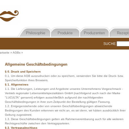
Philosophie
Produkte
Produzenten
Rezept
SUCHE:
artseite
»
AGBs
»
Allgemeine Geschäftsbedingungen
§ 0. Druck und Speichern
0.1. Um diese AGB auszudrucken oder zu speichern, verwenden Sie bitte die Druck- bzw.
Speicherfunktion ihres Browsers.
§ 1. Allgemeines
1.1. Die Lieferungen, Leistungen und Angebote unseres Unternehmens Vorgeschmack -
Vertrieb regionaler Lebensmittelspezialitäten GmbH (nachfolgend auch nach der Marke
"LUCULTA" genannt) erfolgen ausschließlich aufgrund der nachfolgenden
Geschäftsbedingungen in ihrer zum Zeitpunkt der Bestellung gültigen Fassung.
1.2. Entgegenstehende oder von unseren Geschäftsbedingungen abweichende
Bedingungen des Kunden erkennen wir nicht an, es sei denn, wir hätten ausdrücklich ihrer
Geltung zugestimmt.
1.3. Diese Geschäftsbedingungen gelten als Rahmenvereinbarung auch für alle weiteren
Rechtsgeschäfte zwischen den Vertragsparteien.
§ 2. Vertragsabschluss