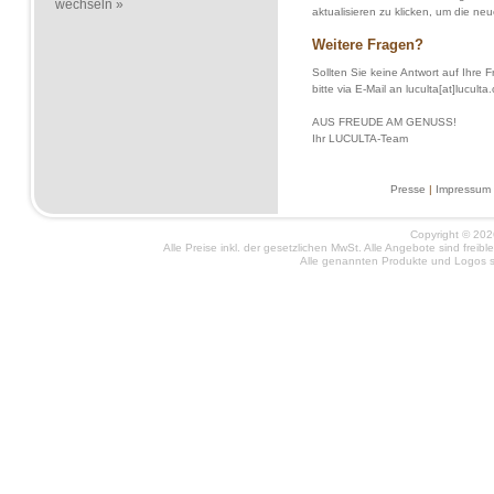
wechseln »
aktualisieren zu klicken, um die n
Weitere Fragen?
Sollten Sie keine Antwort auf Ihre
bitte via E-Mail an luculta[at]luculta
AUS FREUDE AM GENUSS!
Ihr LUCULTA-Team
Presse
|
Impressum
Copyright © 2026
Alle Preise inkl. der gesetzlichen MwSt. Alle Angebote sind frei
Alle genannten Produkte und Logos si