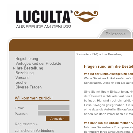
Philosophie
Startseite
»
FAQ
»
Ihre Bestellung
Registrierung
Verfügbarkeit der Produkte
Fragen rund um die Beste
Ihre Bestellung
Bezahlung
Wie ist der Einkaufswagen zu be
Versand
Wenn Sie einen Artikel kaufen möcht
Suche
Schaltfläche. Diese finden Sie auf 
Diverse Fragen
Sind Sie mit Ihrem Einkauf fertig, 
der Übersicht rechts oder auf den E
Willkommen zurück!
befindet. Hier sind noch einmal die e
Einkaufswagen gelegt haben. Sie k
E-Mail:
ohne dass die Artikel im Einkaufsw
Passwort:
haben Sie dann immer noch die Mög
Wie kann ich die Anzahl meiner A
Registrieren »
Möchten Sie mehrere Exemplare eine
zur sicheren Verbindung
der Ansicht Ihres Einkaufswagens. 