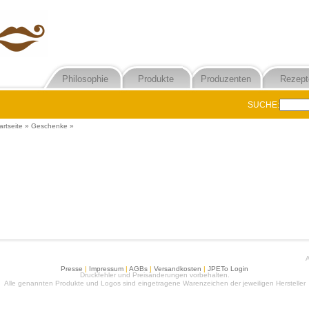
Philosophie
Produkte
Produzenten
Rezept
SUCHE:
artseite
»
Geschenke
»
A
Presse
|
Impressum
|
AGBs
|
Versandkosten
|
JPETo Login
Druckfehler und Preisänderungen vorbehalten.
Alle genannten Produkte und Logos sind eingetragene Warenzeichen der jeweiligen Hersteller