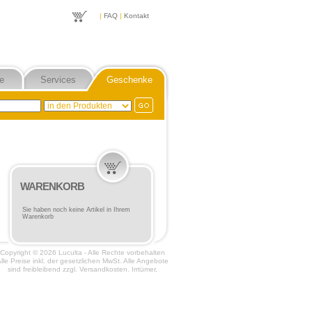
|
FAQ
|
Kontakt
e
Services
Geschenke
WARENKORB
Sie haben noch keine Artikel in Ihrem
Warenkorb
Copyright © 2026 Luculta - Alle Rechte vorbehalten
lle Preise inkl. der gesetzlichen MwSt. Alle Angebote
sind freibleibend zzgl. Versandkosten. Irrtümer,