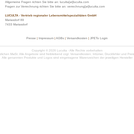
Allgemeine Fragen richten Sie bitte an: luculta[at]luculta.com
Fragen zur Verrechnung richten Sie bitte an: verrechnung[at]luculta.com
LUCULTA - Vertrieb regionaler Lebensmittelspezialitäten GmbH
Mariasdorf 89
7433 Mariasdorf
Presse
|
Impressum
|
AGBs
|
Versandkosten
|
JPETo Login
Copyright © 2026 Luculta - Alle Rechte vorbehalten
etzlichen MwSt. Alle Angebote sind freibleibend zzgl. Versandkosten. Irrtümer, Druckfehler und Pr
Alle genannten Produkte und Logos sind eingetragene Warenzeichen der jeweiligen Hersteller