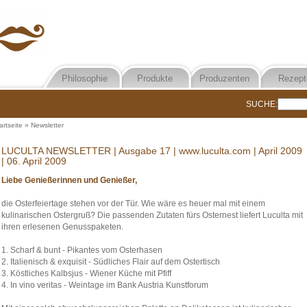
Philosophie
Produkte
Produzenten
Rezept
SUCHE:
artseite
»
Newsletter
LUCULTA NEWSLETTER | Ausgabe 17 | www.luculta.com | April 2009
| 06. April 2009
Liebe Genießerinnen und Genießer,
die Osterfeiertage stehen vor der Tür. Wie wäre es heuer mal mit einem
kulinarischen Ostergruß? Die passenden Zutaten fürs Osternest liefert Luculta mit
ihren erlesenen Genusspaketen.
1. Scharf & bunt - Pikantes vom Osterhasen
2. Italienisch & exquisit - Südliches Flair auf dem Ostertisch
3. Köstliches Kalbsjus - Wiener Küche mit Pfiff
4. In vino veritas - Weintage im Bank Austria Kunstforum