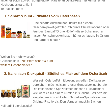
Mit einer solch abwechslungsreichen Palette an Delikatessen ist kulinarischer
Hochgenuss garantiert!
Ihr Luculta-Team
1. Scharf & bunt - Pikantes vom Osterhasen
Eine scharfe Auswahl hat Luculta mit diesem
Geschenkpaket getroffen. Ob bunte Chilivariationen oder
feuriges Sambal "Grüne Hölle" - diese Scharfmacher
lassen Feinschmeckerherzen höher schlagen. Zu Ostern
und darüber hinaus!
Wollen Sie mehr wissen?
Geschenkinfo -
zu Ostern scharf & bunt
weitere Geschenkideen
2. Italienisch & exquisit - Südliches Flair auf dem Ostertisch
Wer sein Osterbuffet mit besonders edlen Delikatessen
bereichern möchte, ist mit dieser Genussbox gut beraten.
Die italienischen Spezialitäten machen Lust auf mehr.
Wie wäre es mit einem Kurztrip in südliche Gefilde? Mit
eingelegten Köstlichkeiten, Sardellen-Spezialitäten und
Original-Risottoreis. Den Vorgeschmack in Sachen
Kulinarik liefert Luculta!