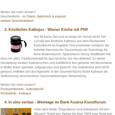
Wollen Sie mehr wissen?
Geschenkinfo -
zu Ostern: Italienisch & exquisit
weitere Geschenkideen
3. Köstliches Kalbsjus - Wiener Küche mit Pfiff
Nur für kurze Zeit und so lange der Vorrat reicht, hat
Luculta das köstliche Kalbsjus aus dem Restaurant
Kutschker44 im Angebot. Feinschmecker schätzen die
beliebte französische Saucenbasis als Grundlage für
feine Bratensaucen. Spitzenkoch Georg Stadtthaler hat
dazu ein altes Traditionsrezept für das herrliche Jus neu definiert. Zu seiner
Herstellung werden Kalbsknochen und Kalbfleisch fein gehackt, mit Wurzelwerk
in Butter braun geröstet, aufgegossen und gekocht. Die Kalbsbrühe wird leicht
gewürzt, entfettet und durchgeseiht. In der Gourmet-Küche findet Kalbsjus als
Verfeinerung verschiedener Saucenableitungen Verwendung.
Wollen Sie mehr wissen?
Produzenteninfo - Kutschker44
Produktinfo - Kalbsjus
4. In vino veritas - Weintage im Bank Austria Kunstforum
Unter dem Motto "Degustieren und diskutieren mit den
Winzern" findet von Jänner bis April 2009 eine Serie von