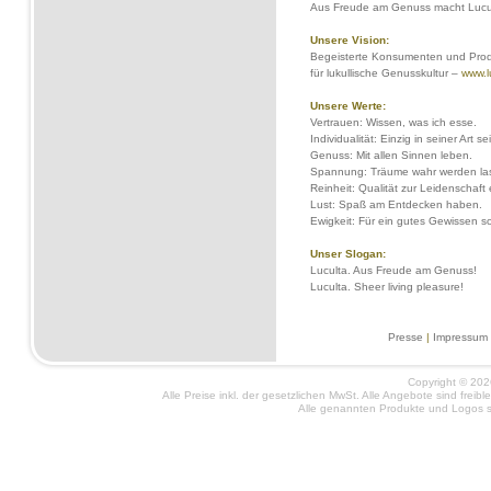
Aus Freude am Genuss macht Lucult
Unsere Vision:
Begeisterte Konsumenten und Produz
für lukullische Genusskultur –
www.l
Unsere Werte:
Vertrauen: Wissen, was ich esse.
Individualität: Einzig in seiner Art se
Genuss: Mit allen Sinnen leben.
Spannung: Träume wahr werden la
Reinheit: Qualität zur Leidenschaft
Lust: Spaß am Entdecken haben.
Ewigkeit: Für ein gutes Gewissen s
Unser Slogan:
Luculta. Aus Freude am Genuss!
Luculta. Sheer living pleasure!
Presse
|
Impressum
Copyright © 2026
Alle Preise inkl. der gesetzlichen MwSt. Alle Angebote sind frei
Alle genannten Produkte und Logos si