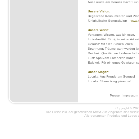
Aus Freude am Genuss macht Lucult
Unsere Vision:
Begeisterte Konsumenten und Produz
für lukullische Genusskultur –
www.l
Unsere Werte:
Vertrauen: Wissen, was ich esse.
Individualität: Einzig in seiner Art se
Genuss: Mit allen Sinnen leben.
Spannung: Träume wahr werden la
Reinheit: Qualität zur Leidenschaft
Lust: Spaß am Entdecken haben.
Ewigkeit: Für ein gutes Gewissen s
Unser Slogan:
Luculta. Aus Freude am Genuss!
Luculta. Sheer living pleasure!
Presse
|
Impressum
Copyright © 2026
Alle Preise inkl. der gesetzlichen MwSt. Alle Angebote sind frei
Alle genannten Produkte und Logos si