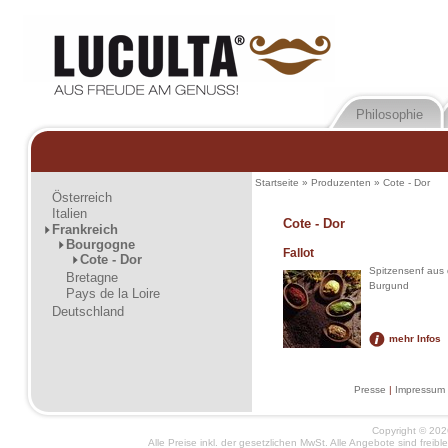
Philosophie
Startseite
»
Produzenten
»
Cote - Dor
Österreich
Italien
Cote - Dor
Frankreich
Bourgogne
Fallot
Cote - Dor
Spitzensenf aus 
Bretagne
Burgund
Pays de la Loire
Deutschland
mehr Infos
Presse
|
Impressum
Copyright © 2026
Alle Preise inkl. der gesetzlichen MwSt. Alle Angebote sind frei