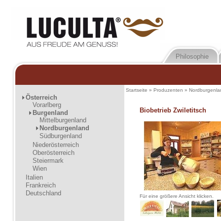
Philosophie
Startseite
»
Produzenten
»
Nordburgenla
Österreich
Vorarlberg
Biobetrieb Zwiletitsch
Burgenland
Mittelburgenland
Nordburgenland
Südburgenland
Niederösterreich
Oberösterreich
Steiermark
Wien
Italien
Frankreich
Deutschland
Für eine größere Ansicht klicken.