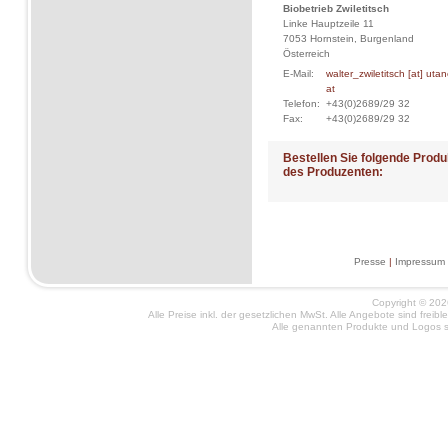
Biobetrieb Zwiletitsch
Linke Hauptzeile 11
7053 Hornstein, Burgenland
Österreich
E-Mail:
walter_zwiletitsch [at] utan
at
Telefon:
+43(0)2689/29 32
Fax:
+43(0)2689/29 32
Bestellen Sie folgende Produ
des Produzenten:
Presse
|
Impressum
Copyright © 2026
Alle Preise inkl. der gesetzlichen MwSt. Alle Angebote sind frei
Alle genannten Produkte und Logos si