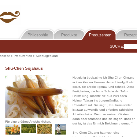
Philosophie
Produkte
Produzenten
Rezept
SUCHE:
artseite
»
Produzenten
»
Südburgenland
Shu-Chen Sojahaus
Neugierig beobachte ich Shu-Chen Chuang
in ihrer kleinen Käserei. Jeder Handgriff sitzt
exakt, sie arbeitet genau und schnell. Diese
Fertigkeiten, die hohe Schule der Tofu-
Herstellung, brachte sie aus ihrer alten
Heimat Taiwan ins burgenländische
Rotenturm mit. Sie sagt: „Tofu herzustellen
ist zwar aufwendig und erfordert zahlreiche
Arbeitsschritte. Wenn er meinen Gästen
dann aber schmeckt und sie sagen, dass er
Für eine größere Ansicht klicken.
gut ist, ist das für mich Belohnung genug.“
Shu-Chen Chuang hat noch eine