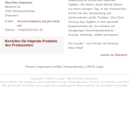
taiwanesische Köstlichkeit importiert:
Shu-Chen Sojahaus
Taglilien. Die Blüten dieser Blume blühen
Meierhof 11
nur einen einzigen Tag. In der chinesischen
7501 Rotenturm/Pinka
Küche hat ihre Verarbeitung seit
Österreich
Jahrhunderten große Tradition. Shu-Chen
E-Mail:
shuchensojahaus [at] gmx [dot]
Chuang legt Taglilien in eine spezielle
net
Essigmarinade ein. So entsteht ein
Telefon:
+43(0)3352/321 02
einzigartiges Geschmackserlebnis –
knackig, feinfasrig, süßlich-aromatisch.
Bestellen Sie folgende Produkte
Für Luculta – aus Freude am Genuss:
des Produzenten:
Klaus Rapf
zurück zur Übersicht
Presse
|
Impressum
|
AGBs
|
Versandkosten
|
JPETo Login
Copyright © 2026 Luculta - Alle Rechte vorbehalten
etzlichen MwSt. Alle Angebote sind freibleibend zzgl. Versandkosten. Irrtümer, Druckfehler und Pr
Alle genannten Produkte und Logos sind eingetragene Warenzeichen der jeweiligen Hersteller