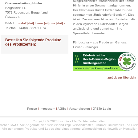
ausgezeichneten Marillennektar der Familie
Obstverarbeitung Himler
Himler in unser Sortiment aufgenommen.
Bergstraße 14
Der Obstbauer Rudolf Himler zählt zu den
7571 Rudersdorf, Burgenland
sogenannten „Rudersdorfer Berglern“. Dies
Österreich
ist ein Zusammenschluss von Betrieben, die
E-Mail:
rudolf [dot] himler [at] gmx [dot] at
in den idyllischen Rudersdorfer Bergen
Telefon:
+43(0)3382/711 74
ansässig sind und gemeinsam ihre
Spezialitäten bewerben.
Bestellen Sie folgende Produkte
Für Luculta – aus Freude am Genuss:
des Produzenten:
Florian Steininger
zurück zur Übersicht
Presse
|
Impressum
|
AGBs
|
Versandkosten
|
JPETo Login
Copyright © 2026 Luculta - Alle Rechte vorbehalten
etzlichen MwSt. Alle Angebote sind freibleibend zzgl. Versandkosten. Irrtümer, Druckfehler und Pr
Alle genannten Produkte und Logos sind eingetragene Warenzeichen der jeweiligen Hersteller