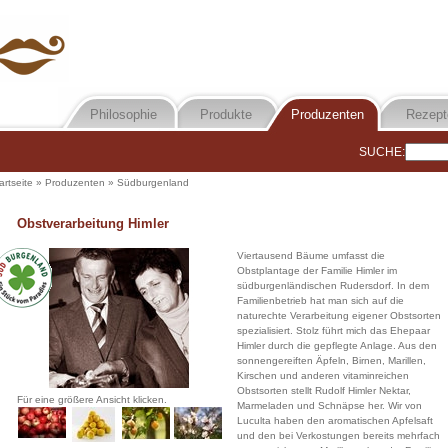
Philosophie
Produkte
Produzenten
Rezept
SUCHE:
artseite
»
Produzenten
»
Südburgenland
Obstverarbeitung Himler
Viertausend Bäume umfasst die
Obstplantage der Familie Himler im
südburgenländischen Rudersdorf. In dem
Familienbetrieb hat man sich auf die
naturechte Verarbeitung eigener Obstsorten
spezialisiert. Stolz führt mich das Ehepaar
Himler durch die gepflegte Anlage. Aus den
sonnengereiften Äpfeln, Birnen, Marillen,
Kirschen und anderen vitaminreichen
Obstsorten stellt Rudolf Himler Nektar,
Für eine größere Ansicht klicken.
Marmeladen und Schnäpse her. Wir von
Luculta haben den aromatischen Apfelsaft
und den bei Verkostungen bereits mehrfach