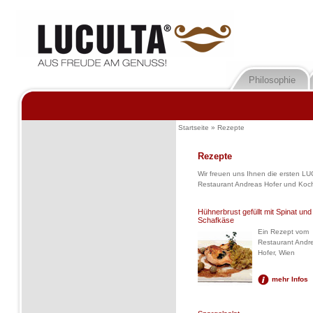
Philosophie
Startseite
»
Rezepte
Rezepte
Wir freuen uns Ihnen die ersten L
Restaurant Andreas Hofer und Koch
Hühnerbrust gefüllt mit Spinat und
Schafkäse
Ein Rezept vom
Restaurant Andr
Hofer, Wien
mehr Infos