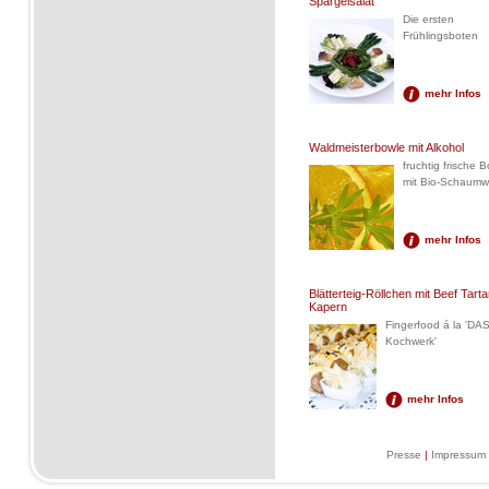
Spargelsalat
Die ersten
Frühlingsboten
mehr Infos
Waldmeisterbowle mit Alkohol
fruchtig frische 
mit Bio-Schaumw
mehr Infos
Blätterteig-Röllchen mit Beef Tarta
Kapern
Fingerfood á la 'DA
Kochwerk'
mehr Infos
Presse
|
Impressum