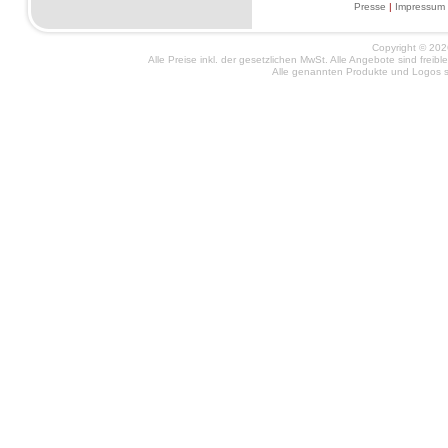
Presse
|
Impressum
Copyright © 2026
Alle Preise inkl. der gesetzlichen MwSt. Alle Angebote sind frei
Alle genannten Produkte und Logos si