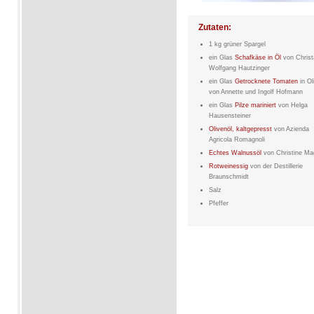
Zutaten:
1 kg grüner Spargel
ein Glas
Schafkäse in Öl
von Christ
Wolfgang Hautzinger
ein Glas
Getrocknete Tomaten
in Ol
von Annette und Ingolf Hofmann
ein Glas
Pilze mariniert
von Helga
Hausensteiner
Olivenöl, kaltgepresst
von Azienda
Agricola Romagnoli
Echtes Walnussöl
von Christine Ma
Rotweinessig
von der Destillerie
Braunschmidt
Salz
Pfeffer