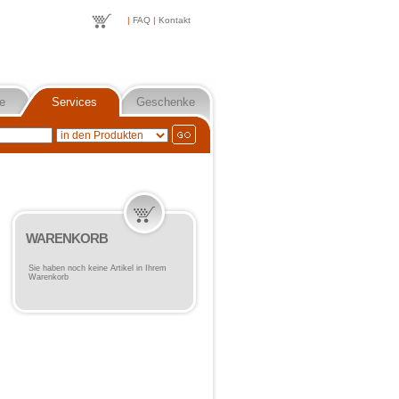
|
FAQ
|
Kontakt
e
Services
Geschenke
WARENKORB
Sie haben noch keine Artikel in Ihrem
Warenkorb