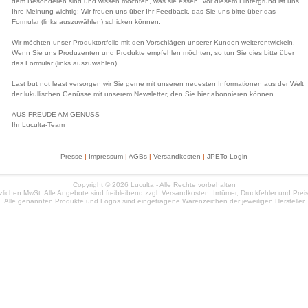
dem Besonderen sind und wissen möchten, was sie essen. Vor diesem Hintergrund ist uns
Ihre Meinung wichtig: Wir freuen uns über Ihr Feedback, das Sie uns bitte über das
Formular (links auszuwählen) schicken können.
Wir möchten unser Produktortfolio mit den Vorschlägen unserer Kunden weiterentwickeln.
Wenn Sie uns Produzenten und Produkte empfehlen möchten, so tun Sie dies bitte über
das Formular (links auszuwählen).
Last but not least versorgen wir Sie gerne mit unseren neuesten Informationen aus der Welt
der lukullischen Genüsse mit unserem Newsletter, den Sie hier abonnieren können.
AUS FREUDE AM GENUSS
Ihr Luculta-Team
Presse
|
Impressum
|
AGBs
|
Versandkosten
|
JPETo Login
Copyright © 2026 Luculta - Alle Rechte vorbehalten
etzlichen MwSt. Alle Angebote sind freibleibend zzgl. Versandkosten. Irrtümer, Druckfehler und Pr
Alle genannten Produkte und Logos sind eingetragene Warenzeichen der jeweiligen Hersteller