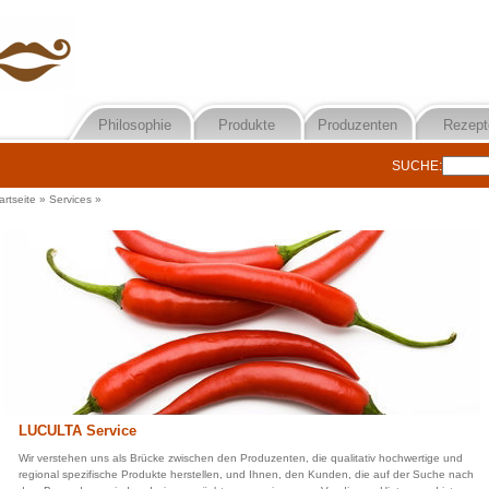
Philosophie
Produkte
Produzenten
Rezept
SUCHE:
artseite
»
Services
»
LUCULTA Service
Wir verstehen uns als Brücke zwischen den Produzenten, die qualitativ hochwertige und
regional spezifische Produkte herstellen, und Ihnen, den Kunden, die auf der Suche nach