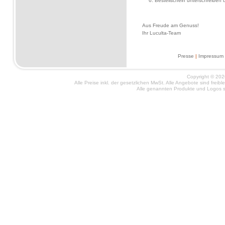
Bestellschein unterschreiben
Aus Freude am Genuss!
Ihr Luculta-Team
Presse
|
Impressum
Copyright © 2026
Alle Preise inkl. der gesetzlichen MwSt. Alle Angebote sind frei
Alle genannten Produkte und Logos si