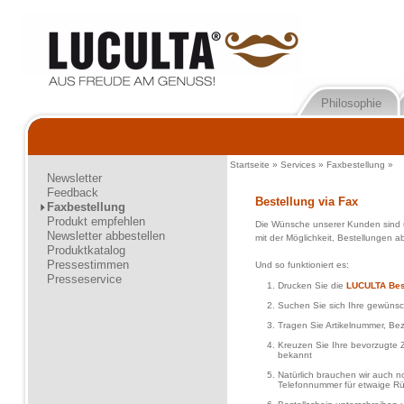
Philosophie
Startseite
»
Services
»
Faxbestellung
»
Newsletter
Feedback
Bestellung via Fax
Faxbestellung
Produkt empfehlen
Die Wünsche unserer Kunden sind u
Newsletter abbestellen
mit der Möglichkeit, Bestellungen a
Produktkatalog
Pressestimmen
Und so funktioniert es:
Presseservice
Drucken Sie die
LUCULTA Best
Suchen Sie sich Ihre gewünsch
Tragen Sie Artikelnummer, Bez
Kreuzen Sie Ihre bevorzugte 
bekannt
Natürlich brauchen wir auch 
Telefonnummer für etwaige R