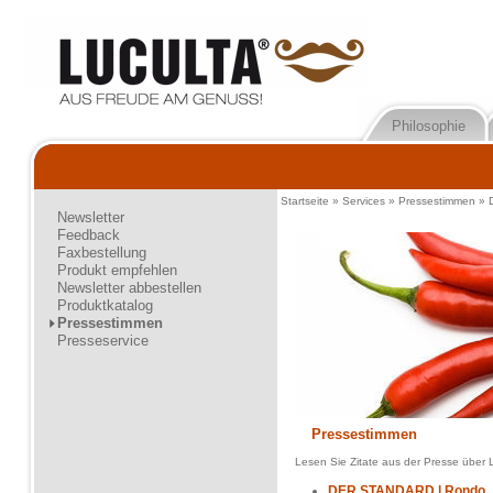
Philosophie
Startseite
»
Services
»
Pressestimmen
»
Newsletter
Feedback
Faxbestellung
Produkt empfehlen
Newsletter abbestellen
Produktkatalog
Pressestimmen
Presseservice
Pressestimmen
Lesen Sie Zitate aus der Presse über 
DER STANDARD | Rondo