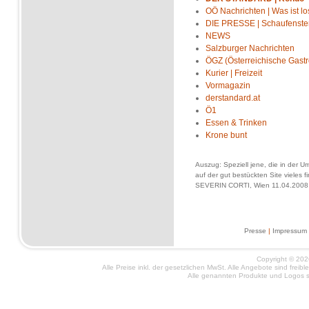
OÖ Nachrichten | Was ist lo
DIE PRESSE | Schaufenste
NEWS
Salzburger Nachrichten
ÖGZ (Österreichische Gast
Kurier | Freizeit
Vormagazin
derstandard.at
Ö1
Essen & Trinken
Krone bunt
Auszug: Speziell jene, die in der Um
auf der gut bestückten Site vieles 
SEVERIN CORTI, Wien 11.04.2008
Presse
|
Impressum
Copyright © 2026
Alle Preise inkl. der gesetzlichen MwSt. Alle Angebote sind frei
Alle genannten Produkte und Logos si