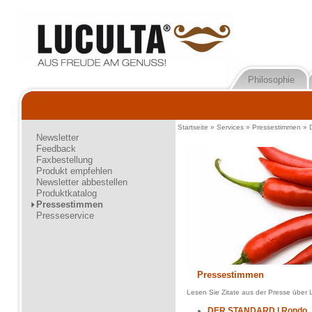
Philosophie
Startseite
»
Services
»
Pressestimmen
»
Newsletter
Feedback
Faxbestellung
Produkt empfehlen
Newsletter abbestellen
Produktkatalog
Pressestimmen
Presseservice
Pressestimmen
Lesen Sie Zitate aus der Presse über 
DER STANDARD | Rondo