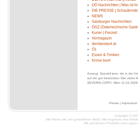
OÖ Nachrichten | Was ist lo
DIE PRESSE | Schaufenste
NEWS
Salzburger Nachrichten
ÖGZ (Österreichische Gast
Kurier | Freizeit
Vormagazin
derstandard.at
Ö1
Essen & Trinken
Krone bunt
Auszug: Speziell jene, die in der Um
auf der gut bestückten Site vieles 
SEVERIN CORTI, Wien 11.04.2008
Presse
|
Impressum
Copyright © 2026
Alle Preise inkl. der gesetzlichen MwSt. Alle Angebote sind frei
Alle genannten Produkte und Logos si