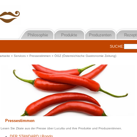
Philosophie
Produkte
Produzenten
Rezept
SUCHE:
artseite
»
Services
»
Pressestimmen
»
ÖGZ (Österreichische Gastronomie Zeitung)
Pressestimmen
Lesen Sie Zitate aus der Presse über Luculta und ihre Produkte und Produzentinnen.
DER STANDARD | Rondo