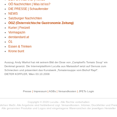
OÖ Nachrichten | Was ist los?
DIE PRESSE | Schaufenster
NEWS
Salzburger Nachrichten
ÖGZ (Österreichische Gastronomie Zeitung)
Kurier | Freizeit
Vormagazin
derstandard.at
Ö1
Essen & Trinken
Krone bunt
Auszug: Andy Warhol hat mit seinem Bild der Dose von „Campbell’s Tomato Soup“ ein
Denkmal gesetzt. Die Internetplattform Luculta aus Mariasdorf setzt auf Genuss zum
Schmecken und präsentiert das Kunstwerk „Tomatensuppe vom Biohof Rapf“.
DIETER KOFFLER, Wien 03.10.2008
Presse
|
Impressum
|
AGBs
|
Versandkosten
|
JPETo Login
Copyright © 2026 Luculta - Alle Rechte vorbehalten
etzlichen MwSt. Alle Angebote sind freibleibend zzgl. Versandkosten. Irrtümer, Druckfehler und Pr
Alle genannten Produkte und Logos sind eingetragene Warenzeichen der jeweiligen Hersteller