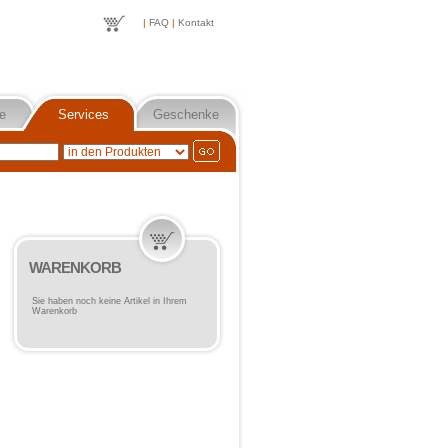
|
FAQ
|
Kontakt
e
Services
Geschenke
WARENKORB
Sie haben noch keine Artikel in Ihrem
Warenkorb