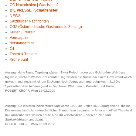
OÖ Nachrichten | Was ist los?
DIE PRESSE | Schaufenster
NEWS
Salzburger Nachrichten
ÖGZ (Österreichische Gastronomie Zeitung)
Kurier | Freizeit
Vormagazin
derstandard.at
Ö1
Essen & Trinken
Krone bunt
Auszug: Harte Nuss. Tagelang wässert Elvira Fleischhacker aus Gold grüne Walnüsse
täglich in frischem Wasser. Am zehnten Tag werden die Nüsse ein einem Gewürzsud weich
gekocht, mehrmals mit einem Zuckergemisch übergossen und aufgekocht. [...] Die
Spezialität passt hervorragend zu Vanilleeis, Wild, Lamm, Pasteten und Käste.
ROBERT KROPF, Wien 16.02.2009
Auszug: Sie leisteten Pionierarbeit und waren 1989 die Ersten im Südburgenland, die mit
Direktvermarktung landwirtschaftlicher Erzeugnisse begannen – Anita und Alfred Thamhesl.
Im Familienbetrieb werden heute rund 30 verschiedene Sorten an Zier- und
Speisekürbissen angebaut.
ROBERT KROPF, Wien 05.09.2008