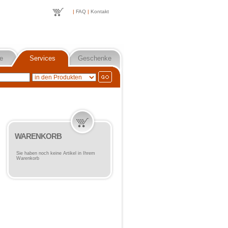
|
FAQ
|
Kontakt
e
Services
Geschenke
WARENKORB
Sie haben noch keine Artikel in Ihrem
Warenkorb