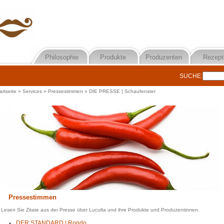
Philosophie
Produkte
Produzenten
Rezept
SUCHE:
artseite
»
Services
»
Pressestimmen
»
DIE PRESSE | Schaufenster
Pressestimmen
Lesen Sie Zitate aus der Presse über Luculta und ihre Produkte und Produzentinnen.
DER STANDARD | Rondo