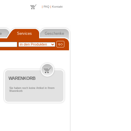
|
FAQ
|
Kontakt
e
Services
Geschenke
WARENKORB
Sie haben noch keine Artikel in Ihrem
Warenkorb