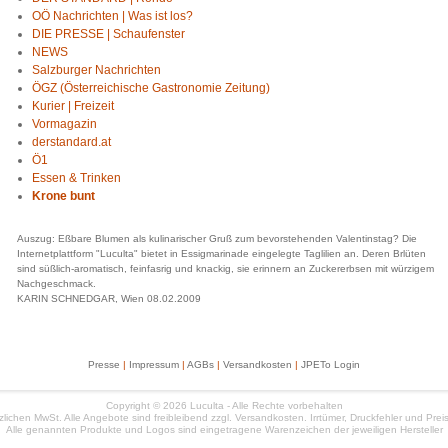
OÖ Nachrichten | Was ist los?
DIE PRESSE | Schaufenster
NEWS
Salzburger Nachrichten
ÖGZ (Österreichische Gastronomie Zeitung)
Kurier | Freizeit
Vormagazin
derstandard.at
Ö1
Essen & Trinken
Krone bunt
Auszug: Eßbare Blumen als kulinarischer Gruß zum bevorstehenden Valentinstag? Die
Internetplattform "Luculta" bietet in Essigmarinade eingelegte Taglilien an. Deren Brlüten
sind süßlich-aromatisch, feinfasrig und knackig, sie erinnern an Zuckererbsen mit würzigem
Nachgeschmack.
KARIN SCHNEDGAR, Wien 08.02.2009
Presse
|
Impressum
|
AGBs
|
Versandkosten
|
JPETo Login
Copyright © 2026 Luculta - Alle Rechte vorbehalten
etzlichen MwSt. Alle Angebote sind freibleibend zzgl. Versandkosten. Irrtümer, Druckfehler und Pr
Alle genannten Produkte und Logos sind eingetragene Warenzeichen der jeweiligen Hersteller