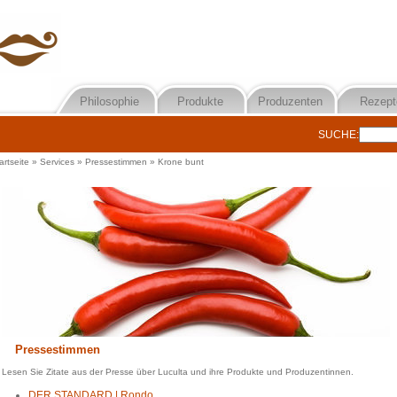
Philosophie
Produkte
Produzenten
Rezept
SUCHE:
artseite
»
Services
»
Pressestimmen
»
Krone bunt
Pressestimmen
Lesen Sie Zitate aus der Presse über Luculta und ihre Produkte und Produzentinnen.
DER STANDARD | Rondo