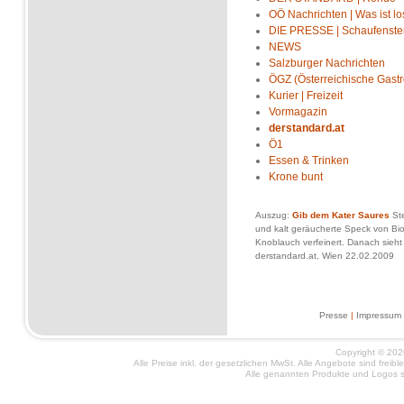
OÖ Nachrichten | Was ist lo
DIE PRESSE | Schaufenste
NEWS
Salzburger Nachrichten
ÖGZ (Österreichische Gast
Kurier | Freizeit
Vormagazin
derstandard.at
Ö1
Essen & Trinken
Krone bunt
Auszug:
Gib dem Kater Saures
Ste
und kalt geräucherte Speck von Bi
Knoblauch verfeinert. Danach sieht
derstandard.at, Wien 22.02.2009
Presse
|
Impressum
Copyright © 2026
Alle Preise inkl. der gesetzlichen MwSt. Alle Angebote sind frei
Alle genannten Produkte und Logos si