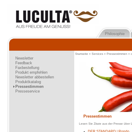
Philosophie
Startseite
»
Services
»
Pressestimmen
»
Newsletter
Feedback
Faxbestellung
Produkt empfehlen
Newsletter abbestellen
Produktkatalog
Pressestimmen
Presseservice
Pressestimmen
Lesen Sie Zitate aus der Presse über 
DER STANDARD | Rondo