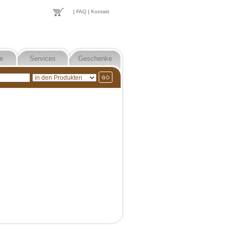
|
FAQ
|
Kontakt
e
Services
Geschenke