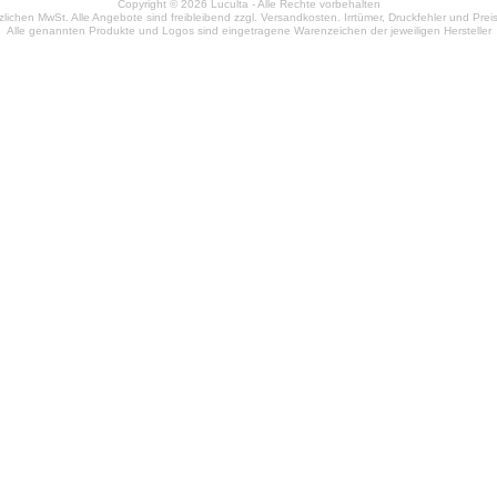
Copyright © 2026 Luculta - Alle Rechte vorbehalten
etzlichen MwSt. Alle Angebote sind freibleibend zzgl. Versandkosten. Irrtümer, Druckfehler und Pr
Alle genannten Produkte und Logos sind eingetragene Warenzeichen der jeweiligen Hersteller